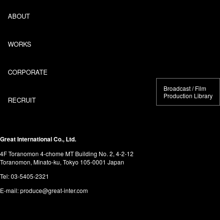
ABOUT
WORKS
CORPORATE
Broadcast / Film
Production Library
RECRUIT
Great International Co., Ltd.
4F Toranomon 4-chome MT Building No. 2, 4-2-12
Toranomon, Minato-ku, Tokyo 105-0001 Japan
Tel:
03-5405-2321
E-mail:
produce@great-inter.com