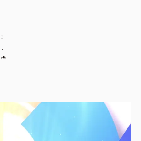
ラ
す。
て構