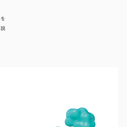
ーを
に説