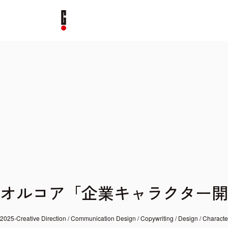
オルコア「企業キャラクター開発
2025-
Creative Direction
Communication Design
Copywriting
Design
Characte